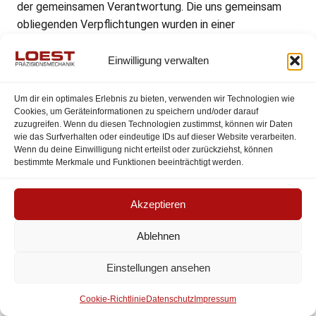
der gemeinsamen Verantwortung. Die uns gemeinsam
obliegenden Verpflichtungen wurden in einer
Vereinbarung über gemeinsame Verarbeitung
festgehalten. Den Wortlaut der Vereinbarung finden Sie
Einwilligung verwalten
unter:
https://www.facebook.com/legal/controller_addendum
.
Um dir ein optimales Erlebnis zu bieten, verwenden wir Technologien wie
Laut dieser Vereinbarung sind wir für die Erteilung der
Cookies, um Geräteinformationen zu speichern und/oder darauf
zuzugreifen. Wenn du diesen Technologien zustimmst, können wir Daten
Datenschutzinformationen beim Einsatz des Facebook-
wie das Surfverhalten oder eindeutige IDs auf dieser Website verarbeiten.
Tools und für die datenschutzrechtlich sichere
Wenn du deine Einwilligung nicht erteilst oder zurückziehst, können
bestimmte Merkmale und Funktionen beeinträchtigt werden.
Implementierung des Tools auf unserer Website
verantwortlich. Für die Datensicherheit der Facebook-
Produkte ist Facebook verantwortlich.
Akzeptieren
Betroffenenrechte (z. B. Auskunftsersuchen) hinsichtlich
der bei Facebook verarbeiteten Daten können Sie direkt
Ablehnen
bei Facebook geltend machen. Wenn Sie die
Einstellungen ansehen
Betroffenenrechte bei uns geltend machen, sind wir
verpflichtet, diese an Facebook weiterzuleiten.
Cookie-Richtlinie
Datenschutz
Impressum