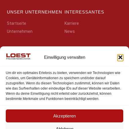
UNSER UNTERNEHMEN
INTERESSANTES
Startseite
Karriere
Unternehmen
News
RECHTLICHES
SOZIALES
Einwilligung verwalten
Kontakt
Besuchen Sie uns auf
Um dir ein optimales Erlebnis zu bieten, verwenden wir Technologien wie
Facebook
Impressum
Cookies, um Geräteinformationen zu speichern und/oder darauf
Besuchen Sie uns auf
zuzugreifen. Wenn du diesen Technologien zustimmst, können wir Daten
Datenschutz
Instagram
wie das Surfverhalten oder eindeutige IDs auf dieser Website verarbeiten.
AGB
Wenn du deine Einwilligung nicht erteilst oder zurückziehst, können
Datenschutz Social-Media-
bestimmte Merkmale und Funktionen beeinträchtigt werden.
Auftritte
Cookie-Richtlinie (EU)
Datenschutz Social-Media-
Auftritte
Akzeptieren
Ablehnen